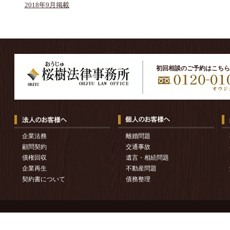
2018年9月掲載
初回相談のご予約はこちら
企業法務
離婚問題
顧問契約
交通事故
債権回収
遺言・相続問題
企業再生
不動産問題
契約書について
債務整理