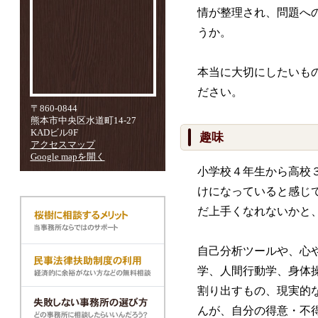
情が整理され、問題へ
うか。
本当に大切にしたいも
ださい。
〒860-0844
熊本市中央区水道町14-27
KADビル9F
趣味
アクセスマップ
Google mapを開く
小学校４年生から高校
けになっていると感じ
だ上手くなれないかと、
自己分析ツールや、心
学、人間行動学、身体
割り出すもの、現実的
んが、自分の得意・不