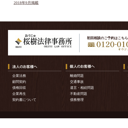
2018年9月掲載
初回相談のご予約はこちら
企業法務
離婚問題
顧問契約
交通事故
債権回収
遺言・相続問題
企業再生
不動産問題
契約書について
債務整理