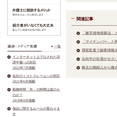
関連記事
「被災借地借家法」
「マイナンバー」と
一覧
買収監査で顧客情報
インターネット上でなされた誹
出向中の社員がセク
謗中傷への対応
株主の相続人から株
2022年7月掲載
会社のミスとクレームへの対応
2021年6月掲載
勤務時間「外」の時間は誰のも
のか？
2019年9月掲載
保証に関するルールが変わりま
す