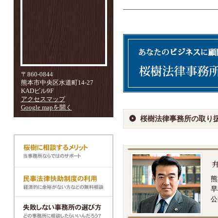
〒860-0844
熊本市中央区水道町14-27
KADビル9F
アクセスマップ
Google mapを開く
桜樹法律事務所の取り
熊
早
公