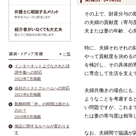
その上で、財産分与の
の夫婦の貢献度（寄与
夫または妻の年齢、心
特に、夫婦それぞれの
一覧
やって貢献度を決める
を検討し、その具体的
インターネット上でなされた誹
謗中傷への対応
に専念して生活を支え
2022年7月掲載
会社のミスとクレームへの対応
夫婦共働きの場合にも
2021年6月掲載
ようなことを考慮する
勤務時間「外」の時間は誰のも
い問題ですが、これま
のか？
たは妻の寄与度は相等
2019年9月掲載
保証に関するルールが変わりま
す
なお、夫婦間で協議が