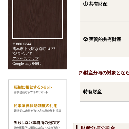
① 共有財産
② 実質的共有財産
〒860-0844
熊本市中央区水道町14-27
KADビル9F
アクセスマップ
Google mapを開く
(2)財産分与の対象とな
特有財産
財産分与の割合