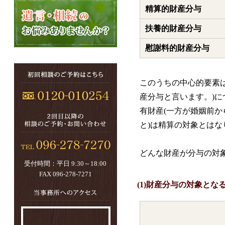
精算的財産分与
扶養的財産分与
慰謝料的財産分与
このうちの中心的要素
産分与と言います。)
有財産(一方が婚姻前
と)は精算の対象とはな
どんな財産が分与の対
受付時間：平日 9:30～18:00
FAX 096-278-7271
(1)財産分与の対象とな