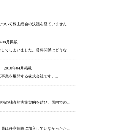
いて株主総会の決議を経ていません...
2年08月掲載
てしまいました。賃料関係はどうな...
2010年04月掲載
業を展開する株式会社です。...
の独占的実施契約を結び、国内での...
は任意保険に加入していなかったた...