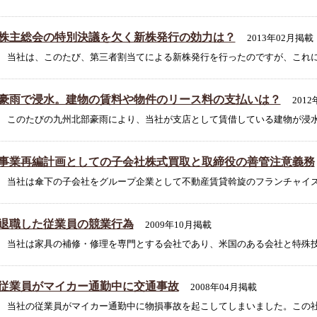
株主総会の特別決議を欠く新株発行の効力は？
2013年02月掲載
当社は、このたび、第三者割当てによる新株発行を行ったのですが、これにつ
豪雨で浸水。建物の賃料や物件のリース料の支払いは？
201
このたびの九州北部豪雨により、当社が支店として賃借している建物が浸水し
事業再編計画としての子会社株式買取と取締役の善管注意義務
当社は傘下の子会社をグループ企業として不動産賃貸斡旋のフランチャイズ事
退職した従業員の競業行為
2009年10月掲載
当社は家具の補修・修理を専門とする会社であり、米国のある会社と特殊技術
従業員がマイカー通勤中に交通事故
2008年04月掲載
当社の従業員がマイカー通勤中に物損事故を起こしてしまいました。この社員