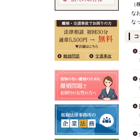
（
な
な
コ
離婚問題
交通事故