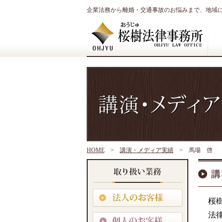
企業法務から離婚・交通事故のお悩みまで、地域
HOME
>
講演・メディア実績
>
馬場 啓
桜
法