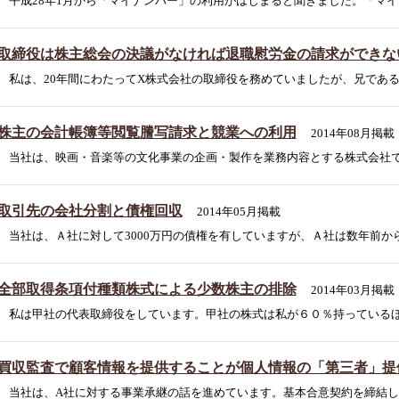
平成28年1月から「マイナンバー」の利用がはじまると聞きました。「マイナ
取締役は株主総会の決議がなければ退職慰労金の請求ができな
私は、20年間にわたってX株式会社の取締役を務めていましたが、兄であるX
株主の会計帳簿等閲覧謄写請求と競業への利用
2014年08月掲載
当社は、映画・音楽等の文化事業の企画・製作を業務内容とする株式会社です
取引先の会社分割と債権回収
2014年05月掲載
当社は、Ａ社に対して3000万円の債権を有していますが、Ａ社は数年前から経
全部取得条項付種類株式による少数株主の排除
2014年03月掲載
私は甲社の代表取締役をしています。甲社の株式は私が６０％持っているほか
買収監査で顧客情報を提供することが個人情報の「第三者」提
当社は、A社に対する事業承継の話を進めています。基本合意契約を締結し、